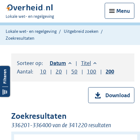
Menu
U
Lokale wet- en regelgeving
bent
hier:
Lokale wet- en regelgeving
Uitgebreid zoeken
Zoekresultaten
Sorteer op:
Sorteer op:
Datum
aflopend
Sorteer op:
Titel
oplopend
Aantal:
Toon
10
resultaten per pagina
Toon
20
resultaten per pagina
Toon
50
resultaten per pagina
Toon
100
resultaten per pag
Toon
200
resultaten
Download
Zoekresultaten
336201-336400 van de 341220 resultaten