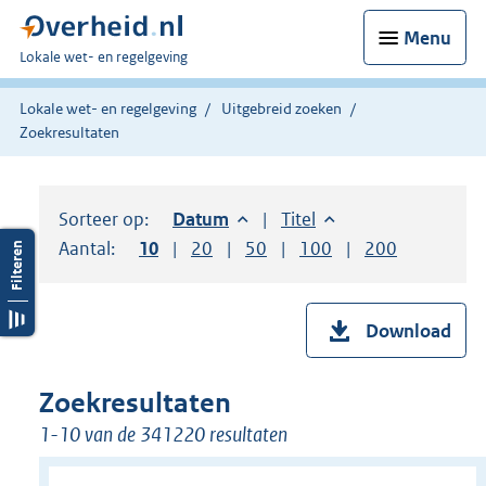
Menu
U
Lokale wet- en regelgeving
bent
hier:
Lokale wet- en regelgeving
Uitgebreid zoeken
Zoekresultaten
Sorteer op:
Sorteer op:
Datum
aflopend
Sorteer op:
Titel
oplopend
Aantal:
Toon
10
resultaten per pagina
Toon
20
resultaten per pagina
Toon
50
resultaten per pagina
Toon
100
resultaten per pag
Toon
200
resultaten
Download
Zoekresultaten
1-10 van de 341220 resultaten