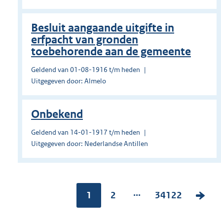
Besluit aangaande uitgifte in
erfpacht van gronden
toebehorende aan de gemeente
Geldend van 01-08-1916 t/m heden
Uitgegeven door: Almelo
Onbekend
Geldend van 14-01-1917 t/m heden
Uitgegeven door: Nederlandse Antillen
...
Pagina:
1
P
2
P
34122
V
a
a
o