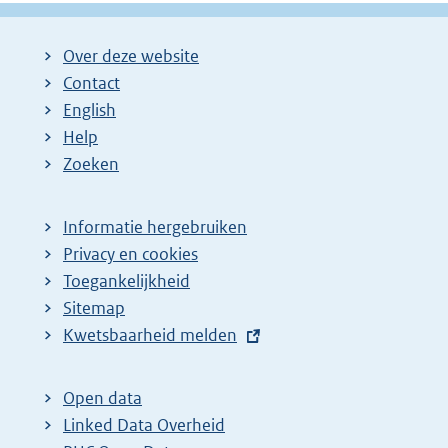
g
g
l
i
i
g
Over deze website
n
n
e
Contact
a
a
n
English
:
:
d
Help
e
Zoeken
p
a
Informatie hergebruiken
g
Privacy en cookies
i
Toegankelijkheid
n
Sitemap
E
Kwetsbaarheid melden
a
x
z
t
o
Open data
e
Linked Data Overheid
e
r