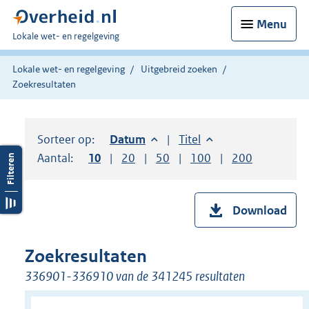
Menu
U
Lokale wet- en regelgeving
bent
hier:
Lokale wet- en regelgeving
Uitgebreid zoeken
Zoekresultaten
Sorteer op:
Sorteer op:
Datum
aflopend
Sorteer op:
Titel
oplopend
Aantal:
Toon
10
resultaten per pagina
Toon
20
resultaten per pagina
Toon
50
resultaten per pagina
Toon
100
resultaten per pag
Toon
200
resultaten
Download
Zoekresultaten
336901-336910 van de 341245 resultaten