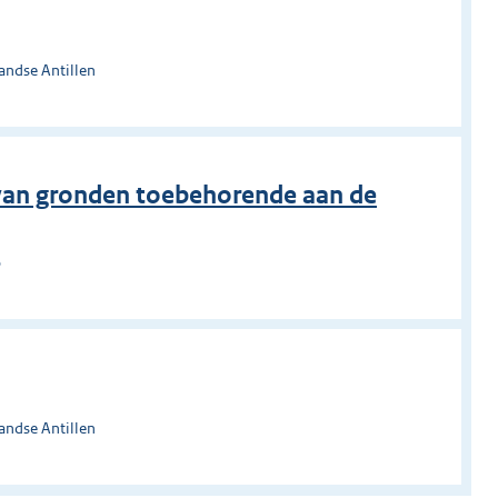
andse Antillen
t van gronden toebehorende aan de
o
andse Antillen