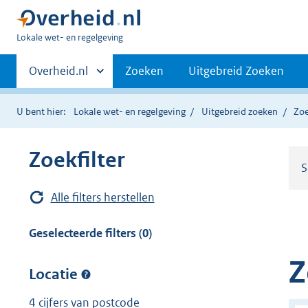
U
Lokale wet- en regelgeving
bent
Primaire
hier:
Andere
Overheid.nl
Zoeken
Uitgebreid Zoeken
sites
navigatie
binnen
U bent hier:
Lokale wet- en regelgeving
Uitgebreid zoeken
Zoe
Zoekfilter
S
Alle filters herstellen
Geselecteerde filters (0)
Z
Locatie
4 cijfers van postcode