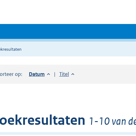
kresultaten
orteer op:
Sorteer op:
Datum
aflopend
Sorteer op:
Titel
oplopend
oekresultaten
1-10 van d