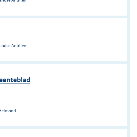
andse Antillen
meenteblad
 Helmond