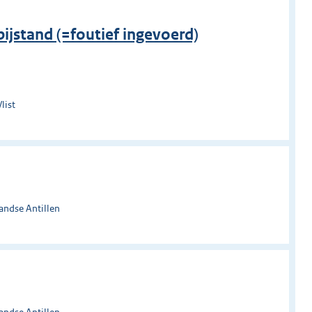
jstand (=foutief ingevoerd)
list
andse Antillen
andse Antillen