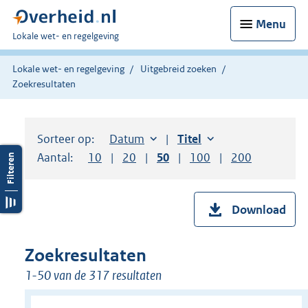
Menu
U
Lokale wet- en regelgeving
bent
hier:
Lokale wet- en regelgeving
Uitgebreid zoeken
Zoekresultaten
Sorteer op:
Sorteer op:
Datum
aflopend
Sorteer op:
Titel
oplopend
Aantal:
Toon
10
resultaten per pagina
Toon
20
resultaten per pagina
Toon
50
resultaten per pagina
Toon
100
resultaten per pag
Toon
200
resultaten
Download
Zoekresultaten
1-50 van de 317 resultaten