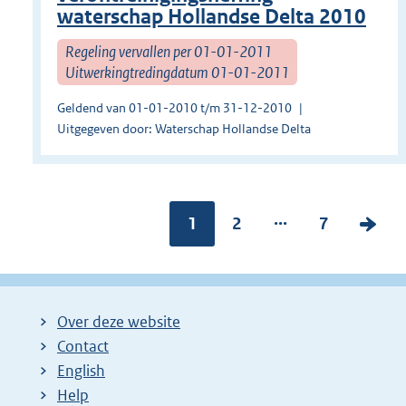
waterschap Hollandse Delta 2010
Regeling vervallen per 01-01-2011
Uitwerkingtredingdatum 01-01-2011
Geldend van 01-01-2010 t/m 31-12-2010
Uitgegeven door: Waterschap Hollandse Delta
...
Pagina:
1
P
2
P
7
V
a
a
o
g
g
l
i
i
g
Over deze website
n
n
e
Contact
a
a
n
English
:
:
d
Help