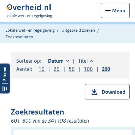
Menu
U
Lokale wet- en regelgeving
bent
hier:
Lokale wet- en regelgeving
Uitgebreid zoeken
Zoekresultaten
Sorteer op:
Sorteer op:
Datum
oplopend
Sorteer op:
Titel
oplopend
Aantal:
Toon
10
resultaten per pagina
Toon
20
resultaten per pagina
Toon
50
resultaten per pagina
Toon
100
resultaten per pag
Toon
200
resultaten
Download
Zoekresultaten
601-800 van de 341198 resultaten