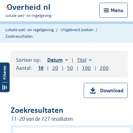
Menu
U
Lokale wet- en regelgeving
bent
hier:
Lokale wet- en regelgeving
Uitgebreid zoeken
Zoekresultaten
Sorteer op:
Sorteer op:
Datum
oplopend
Sorteer op:
Titel
oplopend
Aantal:
Toon
10
resultaten per pagina
Toon
20
resultaten per pagina
Toon
50
resultaten per pagina
Toon
100
resultaten per pag
Toon
200
resultaten
Download
Zoekresultaten
11-20 van de 727 resultaten