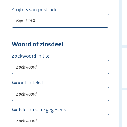
w
i
4 cijfers van postcode
j
d
e
r
Woord of zinsdeel
Zoekwoord in titel
Woord in tekst
Wetstechnische gegevens