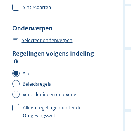
r
Sint Maarten
w
i
j
Onderwerpen
d
e
Selecteer onderwerpen
r
Regelingen volgens indeling
f
i
l
Alle
t
Beleidsregels
e
Verordeningen en overig
r
:
Alleen regelingen onder de
T
Omgevingswet
h
o