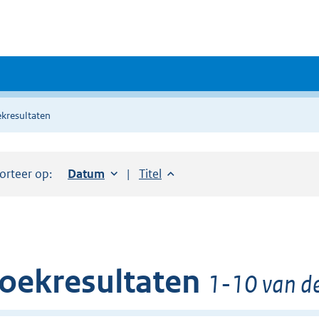
kresultaten
orteer op:
Sorteer op:
Datum
oplopend
Sorteer op:
Titel
oplopend
oekresultaten
1-10 van de