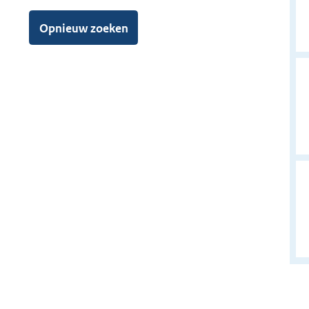
l
e
Opnieuw zoeken
n