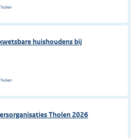
Tholen
kwetsbare huishoudens bij
Tholen
igersorganisaties Tholen 2026
n