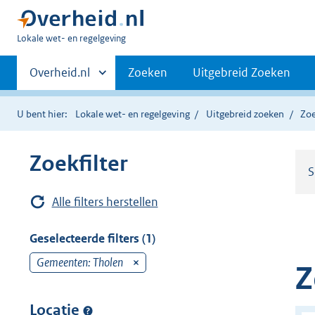
U
Lokale wet- en regelgeving
bent
Primaire
hier:
Andere
Overheid.nl
Zoeken
Uitgebreid Zoeken
sites
navigatie
binnen
U bent hier:
Lokale wet- en regelgeving
Uitgebreid zoeken
Zoe
Zoekfilter
S
Alle filters herstellen
Geselecteerde filters (1)
Gemeenten: Tholen
v
Z
e
r
Locatie