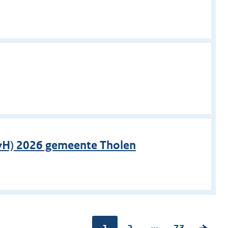
n
n
U&H) 2026 gemeente Tholen
n
...