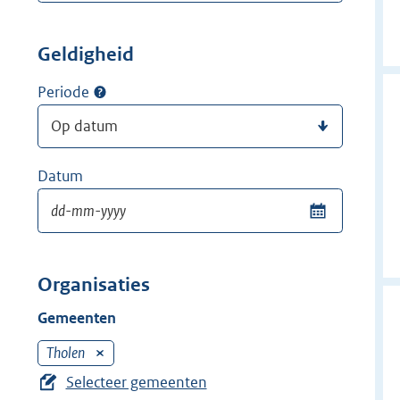
Geldigheid
Periode
Datum
Organisaties
Gemeenten
Tholen
V
e
Selecteer gemeenten