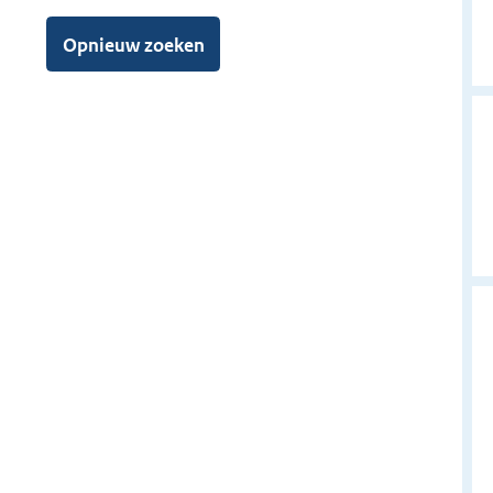
l
e
Opnieuw zoeken
n