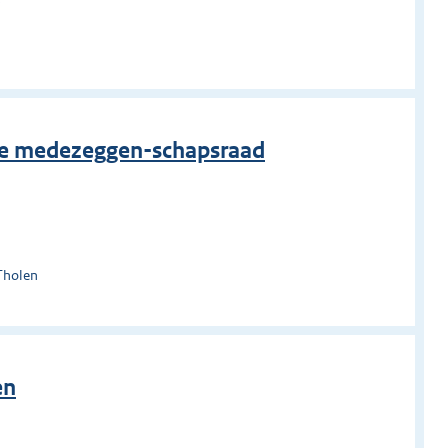
)
n
ke medezeggen-schapsraad
Tholen
en
n