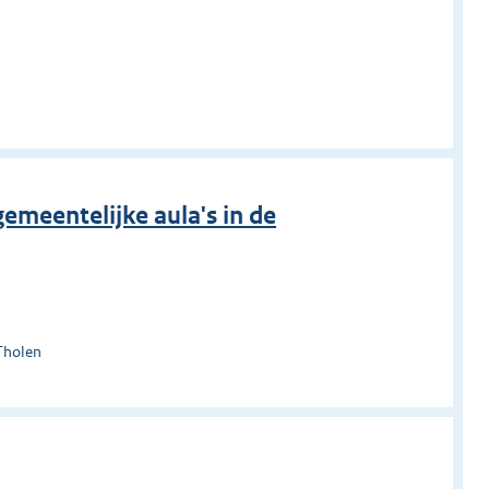
n
emeentelijke aula's in de
Tholen