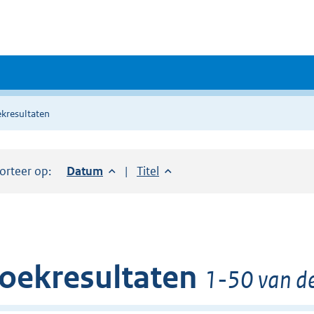
kresultaten
orteer op:
Sorteer op:
Datum
aflopend
Sorteer op:
Titel
oplopend
oekresultaten
1-50 van de