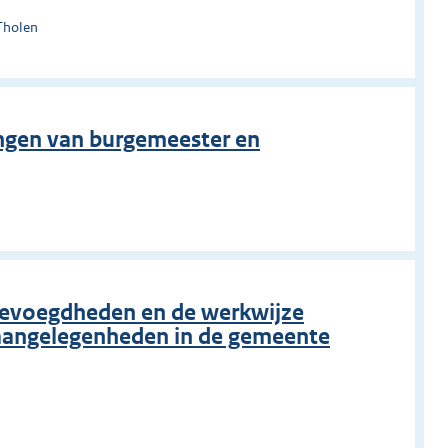
Tholen
ngen van burgemeester en
n
bevoegdheden en de werkwijze
saangelegenheden in de gemeente