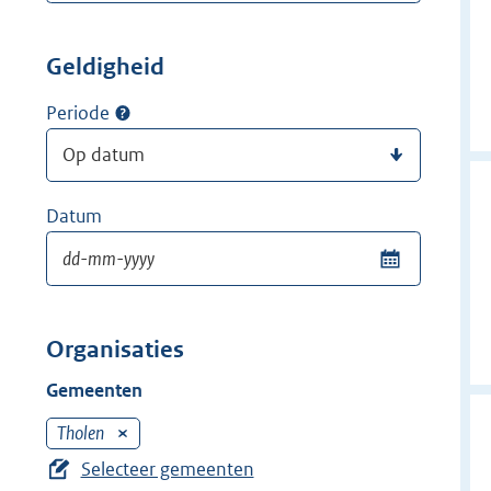
Geldigheid
Periode
Datum
Organisaties
Gemeenten
Tholen
V
e
Selecteer gemeenten