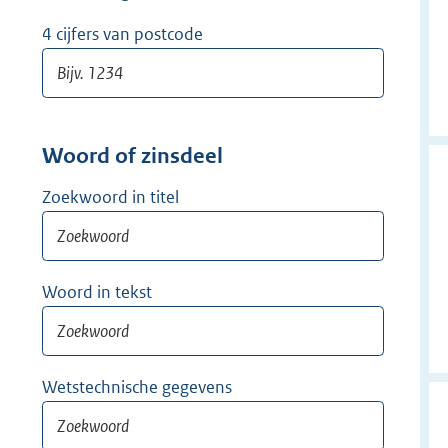
w
i
4 cijfers van postcode
j
d
e
r
Woord of zinsdeel
Zoekwoord in titel
Woord in tekst
Wetstechnische gegevens