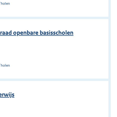
Tholen
aad openbare basisscholen
Tholen
erwijs