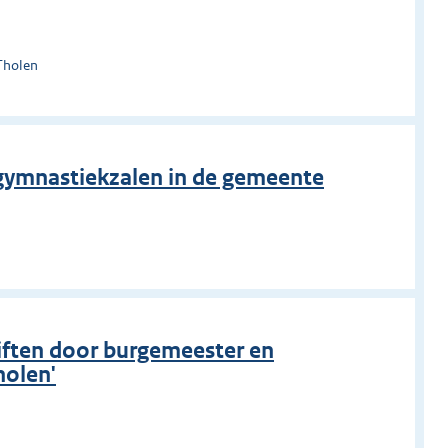
Tholen
gymnastiekzalen in de gemeente
n
iften door burgemeester en
holen'