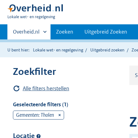
U
Lokale wet- en regelgeving
bent
Primaire
hier:
Andere
Overheid.nl
Zoeken
Uitgebreid Zoeken
sites
navigatie
binnen
U bent hier:
Lokale wet- en regelgeving
Uitgebreid zoeken
Zoe
Zoekfilter
S
Alle filters herstellen
Geselecteerde filters (1)
Gemeenten: Tholen
v
Z
e
r
Locatie