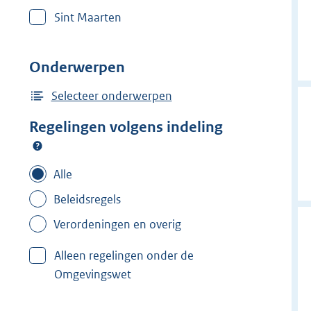
r
Sint Maarten
w
i
j
Onderwerpen
d
e
Selecteer onderwerpen
r
Regelingen volgens indeling
f
i
l
Alle
t
Beleidsregels
e
Verordeningen en overig
r
:
Alleen regelingen onder de
T
Omgevingswet
h
o