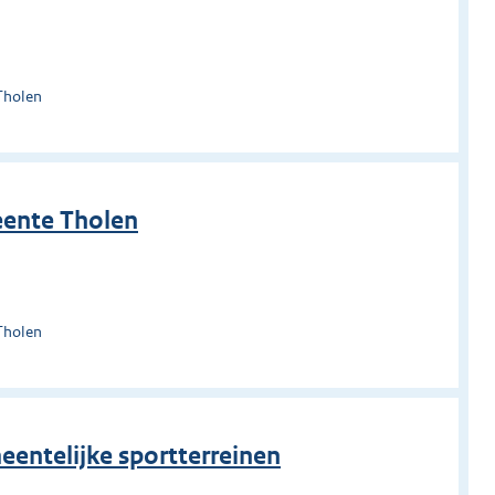
Tholen
eente Tholen
Tholen
eentelijke sportterreinen