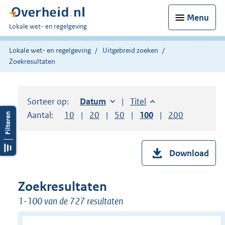
Menu
U
Lokale wet- en regelgeving
bent
hier:
Lokale wet- en regelgeving
Uitgebreid zoeken
Zoekresultaten
Sorteer op:
Sorteer op:
Datum
oplopend
Sorteer op:
Titel
oplopend
Aantal:
Toon
10
resultaten per pagina
Toon
20
resultaten per pagina
Toon
50
resultaten per pagina
Toon
100
resultaten per pag
Toon
200
resultaten
Download
Zoekresultaten
1-100 van de 727 resultaten