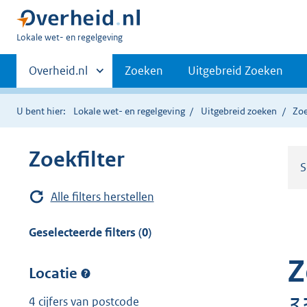
U
Lokale wet- en regelgeving
bent
Primaire
hier:
Andere
Overheid.nl
Zoeken
Uitgebreid Zoeken
sites
navigatie
binnen
U bent hier:
Lokale wet- en regelgeving
Uitgebreid zoeken
Zoe
Zoekfilter
S
Alle filters herstellen
Geselecteerde filters (0)
Z
Locatie
3
4 cijfers van postcode