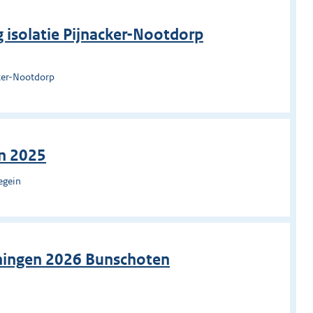
g isolatie Pijnacker-Nootdorp
ker-Nootdorp
n 2025
egein
oningen 2026 Bunschoten