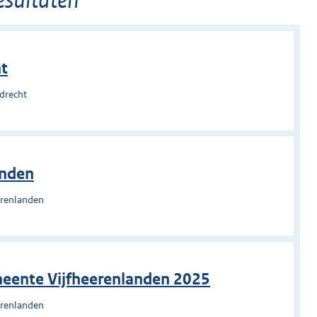
t
drecht
anden
erenlanden
meente Vijfheerenlanden 2025
erenlanden