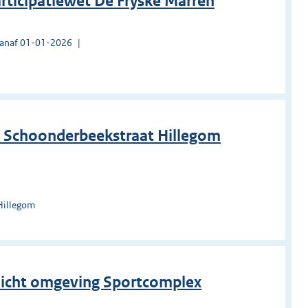
rticipatiewet De Fryske Marren
vanaf 01-01-2026
as Schoonderbeekstraat Hillegom
Hillegom
ezicht omgeving Sportcomplex