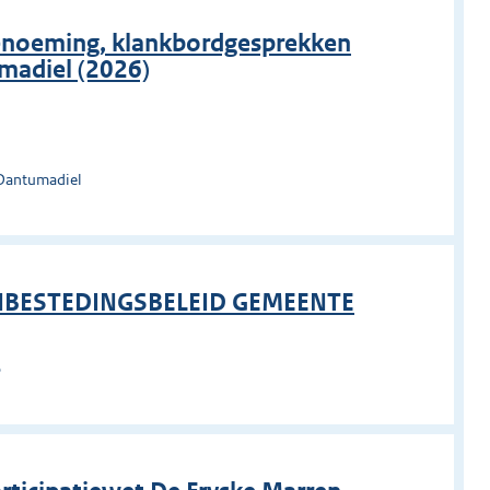
enoeming, klankbordgesprekken
madiel (2026)
 Dantumadiel
NBESTEDINGSBELEID GEMEENTE
o