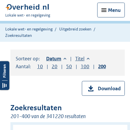
Menu
U
Lokale wet- en regelgeving
bent
hier:
Lokale wet- en regelgeving
Uitgebreid zoeken
Zoekresultaten
Sorteer op:
Sorteer op:
Datum
aflopend
Sorteer op:
Titel
oplopend
Aantal:
Toon
10
resultaten per pagina
Toon
20
resultaten per pagina
Toon
50
resultaten per pagina
Toon
100
resultaten per pag
Toon
200
resultaten
Download
Zoekresultaten
201-400 van de 341220 resultaten