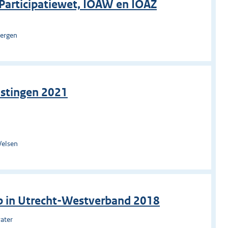
g Participatiewet, IOAW en IOAZ
bergen
astingen 2021
Velsen
p in Utrecht-Westverband 2018
ater