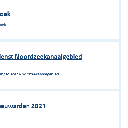
roek
roek
ienst Noordzeekanaalgebied
ingsdienst Noordzeekanaalgebied
 Leeuwarden 2021