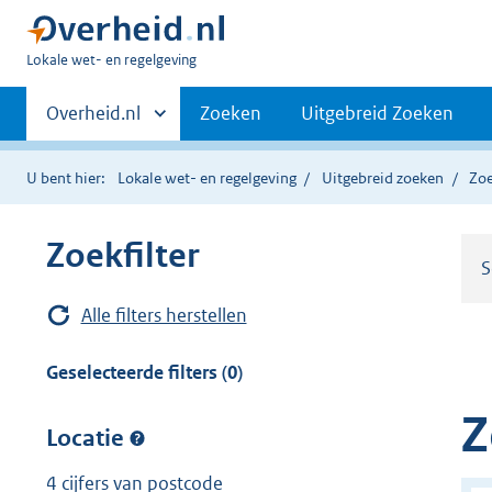
U
Lokale wet- en regelgeving
bent
Primaire
hier:
Andere
Overheid.nl
Zoeken
Uitgebreid Zoeken
sites
navigatie
binnen
U bent hier:
Lokale wet- en regelgeving
Uitgebreid zoeken
Zoe
Zoekfilter
S
Alle filters herstellen
Geselecteerde filters (0)
Z
Locatie
4 cijfers van postcode