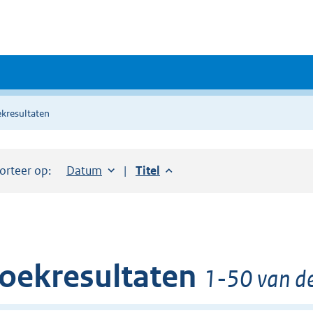
kresultaten
orteer op:
Sorteer op:
Datum
aflopend
Sorteer op:
Titel
aflopend
oekresultaten
1-50 van d