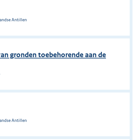
andse Antillen
t van gronden toebehorende aan de
o
andse Antillen