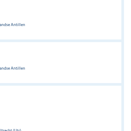
andse Antillen
andse Antillen
trecht (Utr)