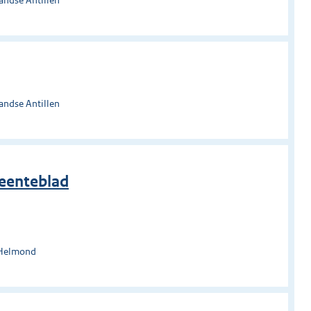
andse Antillen
meenteblad
 Helmond