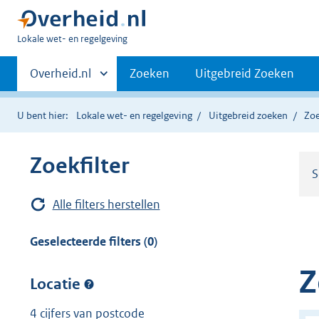
U
Lokale wet- en regelgeving
bent
Primaire
hier:
Andere
Overheid.nl
Zoeken
Uitgebreid Zoeken
sites
navigatie
binnen
U bent hier:
Lokale wet- en regelgeving
Uitgebreid zoeken
Zoe
Zoekfilter
S
Alle filters herstellen
Geselecteerde filters (0)
Z
Locatie
4 cijfers van postcode