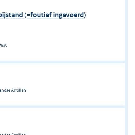
jstand (=foutief ingevoerd)
list
andse Antillen
andse Antillen