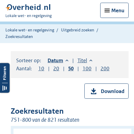
Menu
U
Lokale wet- en regelgeving
bent
hier:
Lokale wet- en regelgeving
Uitgebreid zoeken
Zoekresultaten
Sorteer op:
Sorteer op:
Datum
aflopend
Sorteer op:
Titel
oplopend
Aantal:
Toon
10
resultaten per pagina
Toon
20
resultaten per pagina
Toon
50
resultaten per pagina
Toon
100
resultaten per pag
Toon
200
resultaten
Download
Zoekresultaten
751-800 van de 821 resultaten