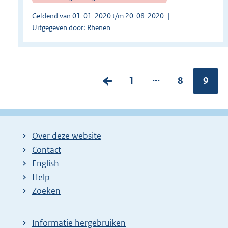
Geldend van 01-01-2020 t/m 20-08-2020
Uitgegeven door: Rhenen
...
V
P
1
P
8
Pagin
9
o
a
a
r
g
g
i
i
i
Over deze website
g
n
n
Contact
e
a
a
English
p
:
:
Help
a
Zoeken
g
i
Informatie hergebruiken