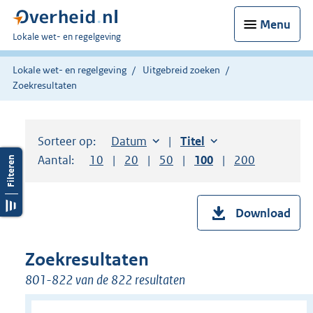
Menu
U
Lokale wet- en regelgeving
bent
hier:
Lokale wet- en regelgeving
Uitgebreid zoeken
Zoekresultaten
Sorteer op:
Sorteer op:
Datum
aflopend
Sorteer op:
Titel
oplopend
Aantal:
Toon
10
resultaten per pagina
Toon
20
resultaten per pagina
Toon
50
resultaten per pagina
Toon
100
resultaten per pag
Toon
200
resultaten
Download
Zoekresultaten
801-822 van de 822 resultaten