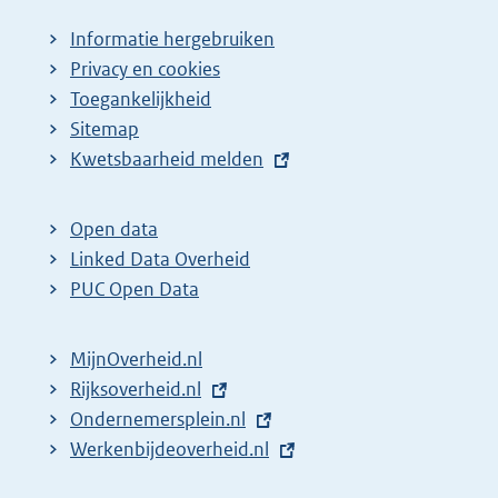
a
Informatie hergebruiken
g
Privacy en cookies
i
Toegankelijkheid
n
Sitemap
E
Kwetsbaarheid melden
a
x
z
t
o
Open data
e
Linked Data Overheid
e
r
PUC Open Data
k
n
r
e
MijnOverheid.nl
e
l
E
Rijksoverheid.nl
s
i
x
E
Ondernemersplein.nl
u
n
t
x
E
Werkenbijdeoverheid.nl
k
l
e
t
x
:
t