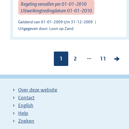
Regeling vervallen per 01-01-2010
Uitwerkingtredingdatum 01-01-2010
Geldend van 01-01-2009 t/m 31-12-2009
Uitgegeven door: Loon op Zand
...
Pagina:
1
P
2
P
11
V
a
a
o
g
g
l
i
i
g
Over deze website
n
n
e
Contact
a
a
n
English
:
:
d
Help
e
Zoeken
p