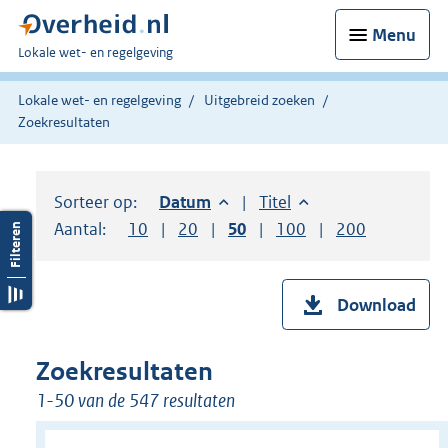
Menu
U
Lokale wet- en regelgeving
bent
hier:
Lokale wet- en regelgeving
Uitgebreid zoeken
Zoekresultaten
Sorteer op:
Sorteer op:
Datum
aflopend
Sorteer op:
Titel
oplopend
Aantal:
Toon
10
resultaten per pagina
Toon
20
resultaten per pagina
Toon
50
resultaten per pagina
Toon
100
resultaten per pag
Toon
200
resultaten
Download
Zoekresultaten
1-50 van de 547 resultaten