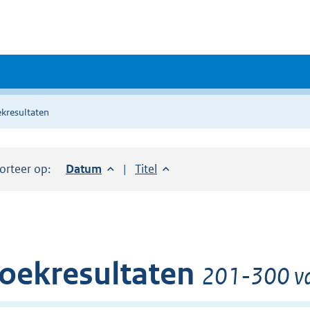
kresultaten
orteer op:
Sorteer op:
Datum
aflopend
Sorteer op:
Titel
oplopend
oekresultaten
201-300 va