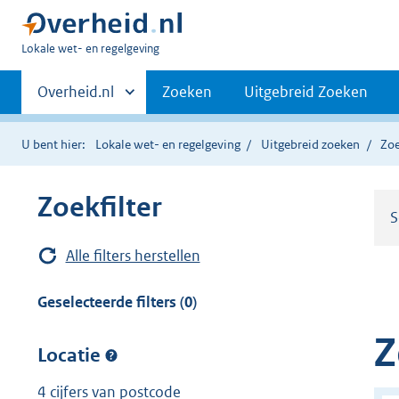
U
Lokale wet- en regelgeving
bent
Primaire
hier:
Andere
Overheid.nl
Zoeken
Uitgebreid Zoeken
sites
navigatie
binnen
U bent hier:
Lokale wet- en regelgeving
Uitgebreid zoeken
Zoe
Zoekfilter
S
Alle filters herstellen
Geselecteerde filters (0)
Z
Locatie
4 cijfers van postcode