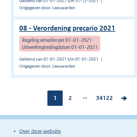
Geldend van 01-01-2021 t/m 31-12-2021
Uitgegeven door: Leeuwarden
08 - Verordening precario 2021
Regeling vervallen per 01-01-2021
Uitwerkingtredingdatum 01-01-2021
Geldend van 01-01-2021 t/m 01-01-2021
Uitgegeven door: Leeuwarden
...
Pagina:
1
P
2
P
34122
V
a
a
o
g
g
l
i
i
g
Over deze website
n
n
e