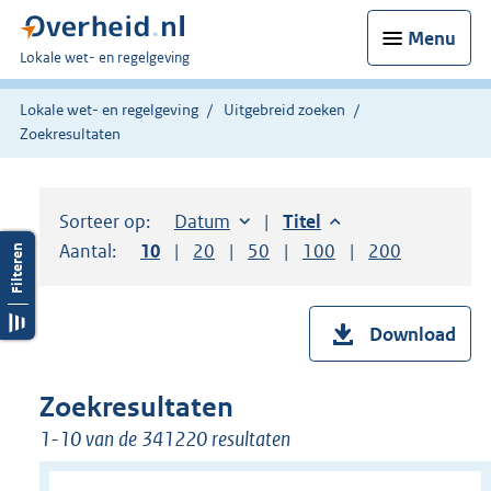
Menu
U
Lokale wet- en regelgeving
bent
hier:
Lokale wet- en regelgeving
Uitgebreid zoeken
Zoekresultaten
Sorteer op:
Sorteer op:
Datum
aflopend
Sorteer op:
Titel
aflopend
Aantal:
Toon
10
resultaten per pagina
Toon
20
resultaten per pagina
Toon
50
resultaten per pagina
Toon
100
resultaten per pag
Toon
200
resultaten
Download
Zoekresultaten
1-10 van de 341220 resultaten