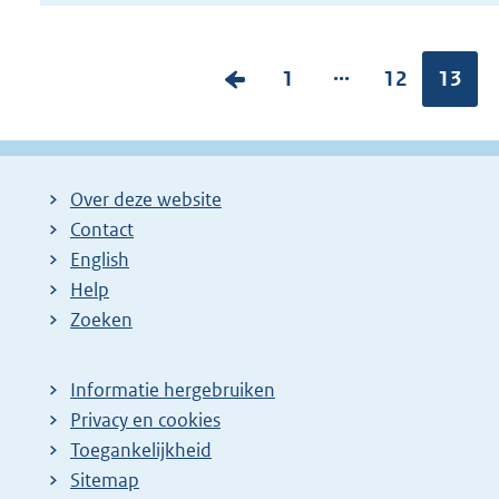
...
V
P
1
P
12
Pagina
13
o
a
a
r
g
g
i
i
i
Over deze website
g
n
n
Contact
e
a
a
English
p
:
:
Help
a
Zoeken
g
i
Informatie hergebruiken
n
Privacy en cookies
a
Toegankelijkheid
z
Sitemap