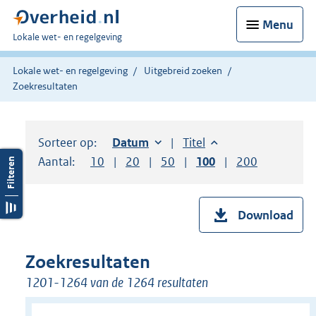
Menu
U
Lokale wet- en regelgeving
bent
hier:
Lokale wet- en regelgeving
Uitgebreid zoeken
Zoekresultaten
Sorteer op:
Sorteer op:
Datum
oplopend
Sorteer op:
Titel
oplopend
Aantal:
Toon
10
resultaten per pagina
Toon
20
resultaten per pagina
Toon
50
resultaten per pagina
Toon
100
resultaten per pag
Toon
200
resultaten
Download
Zoekresultaten
1201-1264 van de 1264 resultaten