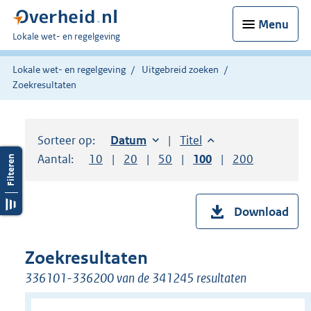
Menu
U
Lokale wet- en regelgeving
bent
hier:
Lokale wet- en regelgeving
Uitgebreid zoeken
Zoekresultaten
Sorteer op:
Sorteer op:
Datum
oplopend
Sorteer op:
Titel
oplopend
Aantal:
Toon
10
resultaten per pagina
Toon
20
resultaten per pagina
Toon
50
resultaten per pagina
Toon
100
resultaten per pag
Toon
200
resultaten
Download
Zoekresultaten
336101-336200 van de 341245 resultaten