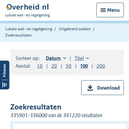
Menu
U
Lokale wet- en regelgeving
bent
hier:
Lokale wet- en regelgeving
Uitgebreid zoeken
Zoekresultaten
Sorteer op:
Sorteer op:
Datum
oplopend
Sorteer op:
Titel
oplopend
Aantal:
Toon
10
resultaten per pagina
Toon
20
resultaten per pagina
Toon
50
resultaten per pagina
Toon
100
resultaten per pag
Toon
200
resultaten
Download
Zoekresultaten
335901-336000 van de 341220 resultaten