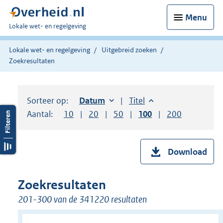
Menu
U
Lokale wet- en regelgeving
bent
hier:
Lokale wet- en regelgeving
Uitgebreid zoeken
Zoekresultaten
Sorteer op:
Sorteer op:
Datum
oplopend
Sorteer op:
Titel
oplopend
Aantal:
Toon
10
resultaten per pagina
Toon
20
resultaten per pagina
Toon
50
resultaten per pagina
Toon
100
resultaten per pag
Toon
200
resultaten
Download
Zoekresultaten
201-300 van de 341220 resultaten