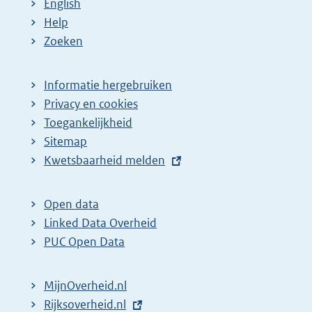
a
e
English
g
p
Help
Zoeken
i
a
n
g
a
i
Informatie hergebruiken
Privacy en cookies
z
n
Toegankelijkheid
o
a
Sitemap
e
z
E
Kwetsbaarheid melden
k
o
x
r
e
t
Open data
e
k
e
Linked Data Overheid
s
r
r
PUC Open Data
u
e
n
l
s
e
MijnOverheid.nl
l
t
u
E
Rijksoverheid.nl
i