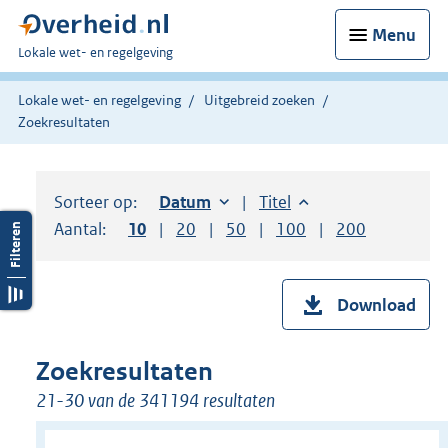
Menu
U
Lokale wet- en regelgeving
bent
hier:
Lokale wet- en regelgeving
Uitgebreid zoeken
Zoekresultaten
Sorteer op:
Sorteer op:
Datum
oplopend
Sorteer op:
Titel
oplopend
Aantal:
Toon
10
resultaten per pagina
Toon
20
resultaten per pagina
Toon
50
resultaten per pagina
Toon
100
resultaten per pag
Toon
200
resultaten
Download
Zoekresultaten
21-30 van de 341194 resultaten