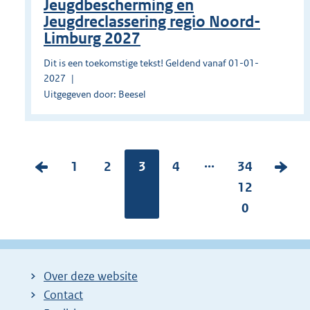
Jeugdbescherming en
Jeugdreclassering regio Noord-
Limburg 2027
Dit is een toekomstige tekst! Geldend vanaf 01-01-
2027
Uitgegeven door: Beesel
...
V
P
1
P
2
Pagina:
3
P
4
P
34
V
o
a
a
a
a
12
o
r
g
g
g
g
0
l
i
i
i
i
i
g
g
n
n
n
n
e
e
a
a
a
a
n
Over deze website
p
:
:
:
:
d
Contact