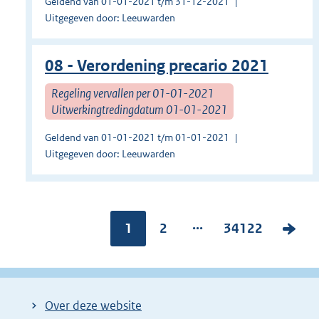
Geldend van 01-01-2021 t/m 31-12-2021
Uitgegeven door: Leeuwarden
08 - Verordening precario 2021
Regeling vervallen per 01-01-2021
Uitwerkingtredingdatum 01-01-2021
Geldend van 01-01-2021 t/m 01-01-2021
Uitgegeven door: Leeuwarden
...
Pagina:
1
P
2
P
34122
V
a
a
o
g
g
l
i
i
g
Over deze website
n
n
e