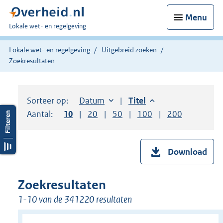
Menu
U
Lokale wet- en regelgeving
bent
hier:
Lokale wet- en regelgeving
Uitgebreid zoeken
Zoekresultaten
Sorteer op:
Sorteer op:
Datum
aflopend
Sorteer op:
Titel
aflopend
Aantal:
Toon
10
resultaten per pagina
Toon
20
resultaten per pagina
Toon
50
resultaten per pagina
Toon
100
resultaten per pag
Toon
200
resultaten
Download
Zoekresultaten
1-10 van de 341220 resultaten