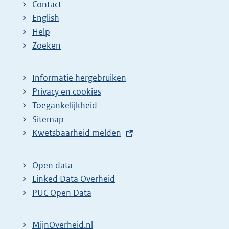
Contact
a
a
n
English
:
:
d
Help
e
Zoeken
p
a
Informatie hergebruiken
g
Privacy en cookies
i
Toegankelijkheid
n
Sitemap
E
Kwetsbaarheid melden
a
x
z
t
o
Open data
e
Linked Data Overheid
e
r
PUC Open Data
k
n
r
e
MijnOverheid.nl
e