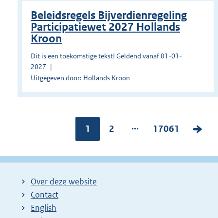
Beleidsregels Bijverdienregeling
Participatiewet 2027 Hollands
Kroon
Dit is een toekomstige tekst! Geldend vanaf 01-01-
2027
Uitgegeven door: Hollands Kroon
...
Pagina:
1
P
2
P
17061
V
a
a
o
g
g
l
i
i
g
Over deze website
n
n
e
Contact
a
a
n
English
:
:
d