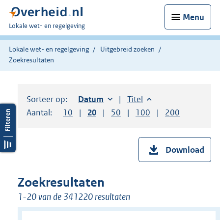
Menu
U
Lokale wet- en regelgeving
bent
hier:
Lokale wet- en regelgeving
Uitgebreid zoeken
Zoekresultaten
Sorteer op:
Sorteer op:
Datum
oplopend
Sorteer op:
Titel
oplopend
Aantal:
Toon
10
resultaten per pagina
Toon
20
resultaten per pagina
Toon
50
resultaten per pagina
Toon
100
resultaten per pag
Toon
200
resultaten
Download
Zoekresultaten
1-20 van de 341220 resultaten