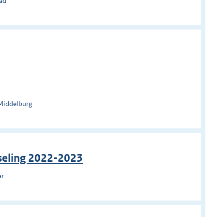
tad
Middelburg
seling 2022-2023
ar