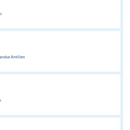
o
andse Antillen
k