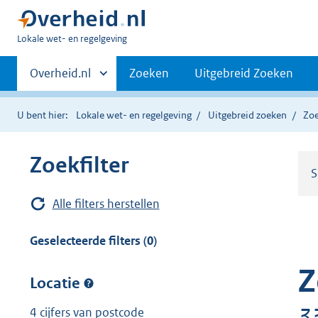
U
Lokale wet- en regelgeving
bent
Primaire
hier:
Andere
Overheid.nl
Zoeken
Uitgebreid Zoeken
sites
navigatie
binnen
U bent hier:
Lokale wet- en regelgeving
Uitgebreid zoeken
Zoe
Zoekfilter
S
Alle filters herstellen
Geselecteerde filters (0)
Z
Locatie
3
4 cijfers van postcode