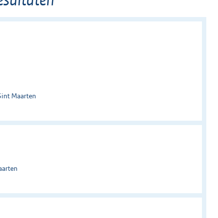
Sint Maarten
aarten