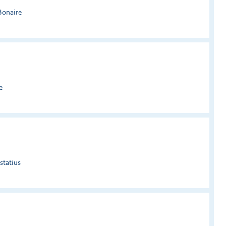
Bonaire
e
statius