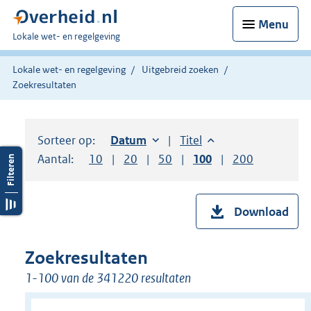
Menu
U
Lokale wet- en regelgeving
bent
hier:
Lokale wet- en regelgeving
Uitgebreid zoeken
Zoekresultaten
Sorteer op:
Sorteer op:
Datum
oplopend
Sorteer op:
Titel
oplopend
Aantal:
Toon
10
resultaten per pagina
Toon
20
resultaten per pagina
Toon
50
resultaten per pagina
Toon
100
resultaten per pag
Toon
200
resultaten
Download
Zoekresultaten
1-100 van de 341220 resultaten