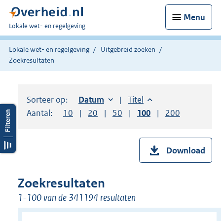
Menu
U
Lokale wet- en regelgeving
bent
hier:
Lokale wet- en regelgeving
Uitgebreid zoeken
Zoekresultaten
Sorteer op:
Sorteer op:
Datum
oplopend
Sorteer op:
Titel
oplopend
Aantal:
Toon
10
resultaten per pagina
Toon
20
resultaten per pagina
Toon
50
resultaten per pagina
Toon
100
resultaten per pag
Toon
200
resultaten
Download
Zoekresultaten
1-100 van de 341194 resultaten