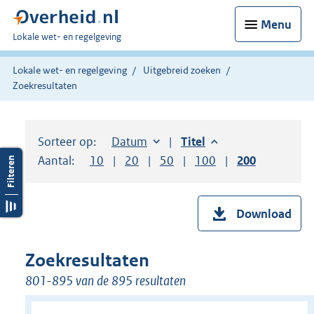
Menu
U
Lokale wet- en regelgeving
bent
hier:
Lokale wet- en regelgeving
Uitgebreid zoeken
Zoekresultaten
Sorteer op:
Sorteer op:
Datum
aflopend
Sorteer op:
Titel
aflopend
Aantal:
Toon
10
resultaten per pagina
Toon
20
resultaten per pagina
Toon
50
resultaten per pagina
Toon
100
resultaten per pag
Toon
200
resultaten
Download
Zoekresultaten
801-895 van de 895 resultaten