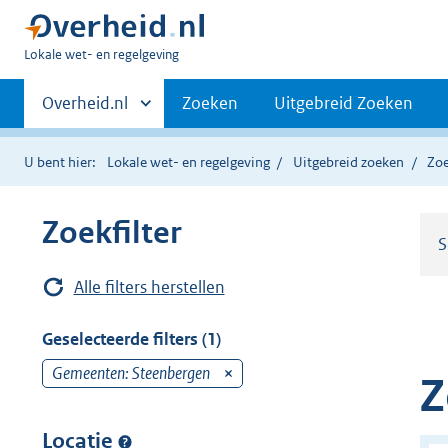
U
Lokale wet- en regelgeving
bent
Primaire
hier:
Andere
Overheid.nl
Zoeken
Uitgebreid Zoeken
sites
navigatie
binnen
U bent hier:
Lokale wet- en regelgeving
Uitgebreid zoeken
Zoe
Zoekfilter
S
Alle filters herstellen
Geselecteerde filters (1)
Gemeenten: Steenbergen
v
Z
e
r
Locatie