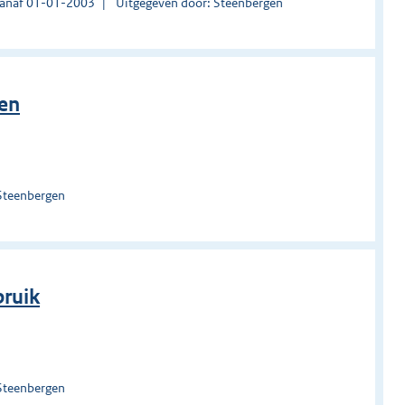
vanaf 01-01-2003
Uitgegeven door: Steenbergen
ten
Steenbergen
bruik
Steenbergen