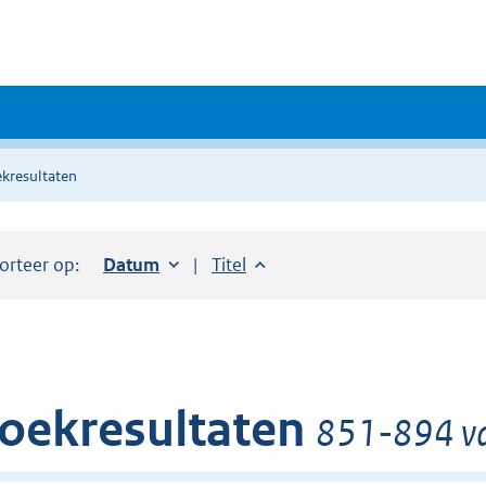
kresultaten
orteer op:
Sorteer op:
Datum
oplopend
Sorteer op:
Titel
oplopend
oekresultaten
851-894 va