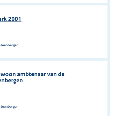
erk 2001
Steenbergen
gewoon ambtenaar van de
eenbergen
Steenbergen