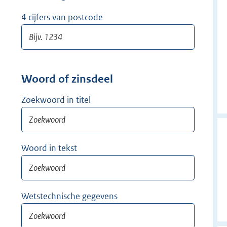
w
i
4 cijfers van postcode
j
d
e
r
Woord of zinsdeel
Zoekwoord in titel
Woord in tekst
Wetstechnische gegevens