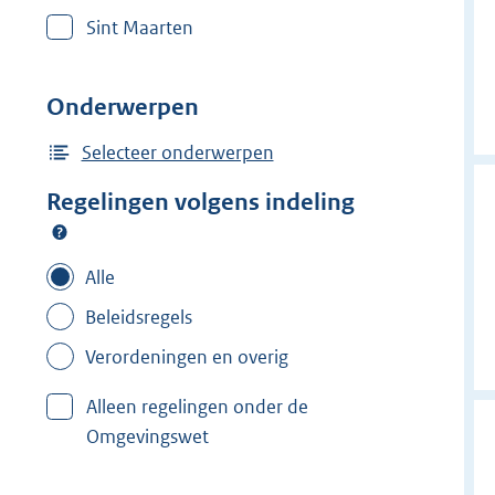
r
Sint Maarten
w
i
j
Onderwerpen
d
e
Selecteer onderwerpen
r
Regelingen volgens indeling
f
i
l
Alle
t
Beleidsregels
e
Verordeningen en overig
r
:
Alleen regelingen onder de
S
Omgevingswet
t
e