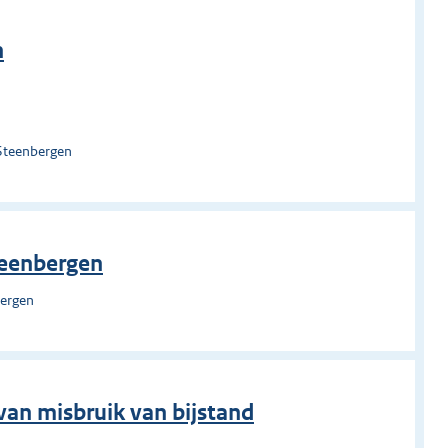
n
Steenbergen
eenbergen
bergen
 van misbruik van bijstand