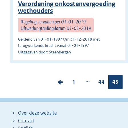
Verordening onkostenvergoeding
wethouders
Regeling vervallen per 01-01-2019
Uitwerkingtredingdatum 01-01-2019
Geldend van 01-01-1997 t/m 31-12-2018 met
terugwerkende kracht vanaf 01-01-1997
Uitgegeven door: Steenbergen
...
V
P
1
P
44
Pagina
45
o
a
a
r
g
g
i
i
i
Over deze website
g
n
n
Contact
e
a
a