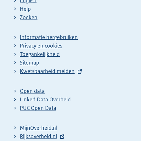
English
p
:
:
Help
a
Zoeken
g
i
Informatie hergebruiken
n
Privacy en cookies
a
Toegankelijkheid
z
Sitemap
E
Kwetsbaarheid melden
o
x
e
t
k
Open data
e
Linked Data Overheid
r
r
PUC Open Data
e
n
s
e
MijnOverheid.nl
u
l
E
Rijksoverheid.nl
l
i