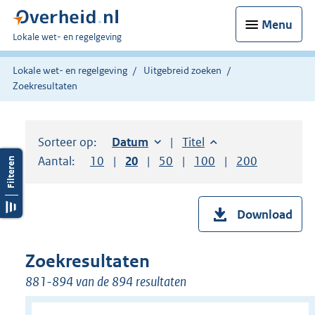
Menu
U
Lokale wet- en regelgeving
bent
hier:
Lokale wet- en regelgeving
Uitgebreid zoeken
Zoekresultaten
Sorteer op:
Sorteer op:
Datum
oplopend
Sorteer op:
Titel
oplopend
Aantal:
Toon
10
resultaten per pagina
Toon
20
resultaten per pagina
Toon
50
resultaten per pagina
Toon
100
resultaten per pag
Toon
200
resultaten
Download
Zoekresultaten
881-894 van de 894 resultaten