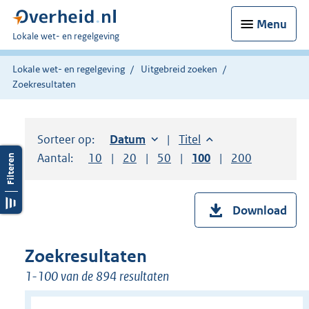
Menu
U
Lokale wet- en regelgeving
bent
hier:
Lokale wet- en regelgeving
Uitgebreid zoeken
Zoekresultaten
Sorteer op:
Sorteer op:
Datum
oplopend
Sorteer op:
Titel
oplopend
Aantal:
Toon
10
resultaten per pagina
Toon
20
resultaten per pagina
Toon
50
resultaten per pagina
Toon
100
resultaten per pag
Toon
200
resultaten
Download
Zoekresultaten
1-100 van de 894 resultaten