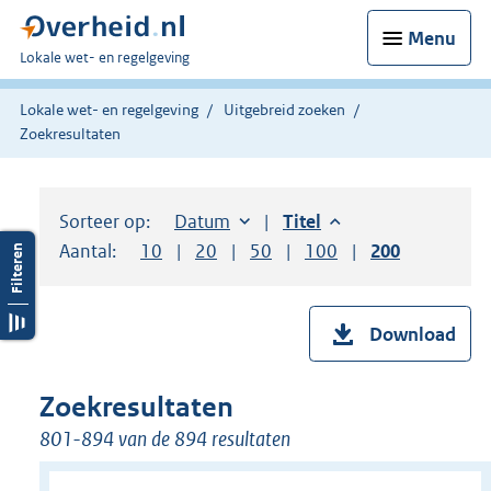
Menu
U
Lokale wet- en regelgeving
bent
hier:
Lokale wet- en regelgeving
Uitgebreid zoeken
Zoekresultaten
Sorteer op:
Sorteer op:
Datum
aflopend
Sorteer op:
Titel
aflopend
Aantal:
Toon
10
resultaten per pagina
Toon
20
resultaten per pagina
Toon
50
resultaten per pagina
Toon
100
resultaten per pag
Toon
200
resultaten
Download
Zoekresultaten
801-894 van de 894 resultaten