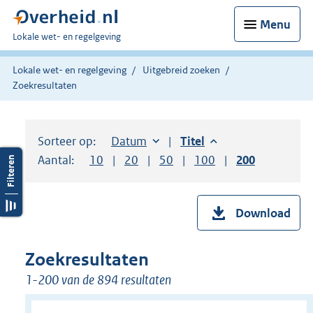
Menu
U
Lokale wet- en regelgeving
bent
hier:
Lokale wet- en regelgeving
Uitgebreid zoeken
Zoekresultaten
Sorteer op:
Sorteer op:
Datum
aflopend
Sorteer op:
Titel
aflopend
Aantal:
Toon
10
resultaten per pagina
Toon
20
resultaten per pagina
Toon
50
resultaten per pagina
Toon
100
resultaten per pag
Toon
200
resultaten
Download
Zoekresultaten
1-200 van de 894 resultaten