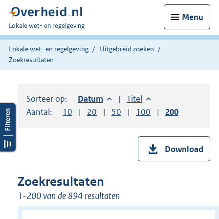
Menu
U
Lokale wet- en regelgeving
bent
hier:
Lokale wet- en regelgeving
Uitgebreid zoeken
Zoekresultaten
Sorteer op:
Sorteer op:
Datum
aflopend
Sorteer op:
Titel
oplopend
Aantal:
Toon
10
resultaten per pagina
Toon
20
resultaten per pagina
Toon
50
resultaten per pagina
Toon
100
resultaten per pag
Toon
200
resultaten
Download
Zoekresultaten
1-200 van de 894 resultaten