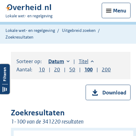
Menu
U
Lokale wet- en regelgeving
bent
hier:
Lokale wet- en regelgeving
Uitgebreid zoeken
Zoekresultaten
Sorteer op:
Sorteer op:
Datum
oplopend
Sorteer op:
Titel
oplopend
Aantal:
Toon
10
resultaten per pagina
Toon
20
resultaten per pagina
Toon
50
resultaten per pagina
Toon
100
resultaten per pag
Toon
200
resultaten
Download
Zoekresultaten
1-100 van de 341220 resultaten