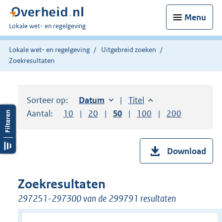
Menu
U
Lokale wet- en regelgeving
bent
hier:
Lokale wet- en regelgeving
Uitgebreid zoeken
Zoekresultaten
Sorteer op:
Sorteer op:
Datum
oplopend
Sorteer op:
Titel
oplopend
Aantal:
Toon
10
resultaten per pagina
Toon
20
resultaten per pagina
Toon
50
resultaten per pagina
Toon
100
resultaten per pag
Toon
200
resultaten
Download
Zoekresultaten
297251-297300 van de 299791 resultaten