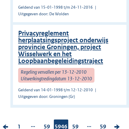
Geldend van 15-01-1998 t/m 24-11-2016
Uitgegeven door: De Wolden
Privacyreglement
herplaatsingsproject onderwijs
provincie Groningen, project
Wisselwerk en het
Loopbaanbegeleidingstraject
Regeling vervallen per 13-12-2010
Uitwerkingtredingdatum 13-12-2010
Geldend van 14-01-1998 t/m 12-12-2010
Uitgegeven door: Groningen (Gr)
...
...
V
P
1
P
59
Pagina:
5946
P
59
P
59
V