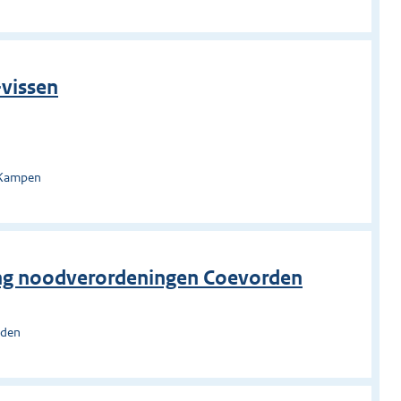
-vissen
 Kampen
ing noodverordeningen Coevorden
rden