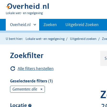
U
Lokale wet- en regelgeving
bent
Primaire
hier:
Andere
Overheid.nl
Zoeken
Uitgebreid Zoeken
sites
navigatie
binnen
U bent hier:
Lokale wet- en regelgeving
Uitgebreid zoeken
Zoe
Zoekfilter
S
Alle filters herstellen
Geselecteerde filters (1)
Gemeenten: alle
v
Z
e
r
2
Locatie