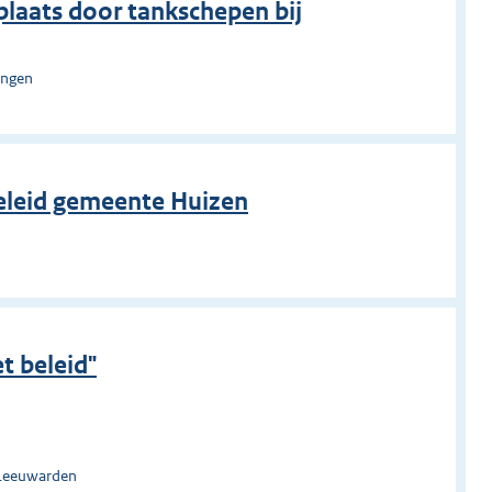
plaats door tankschepen bij
ingen
beleid gemeente Huizen
n
 beleid"
 Leeuwarden