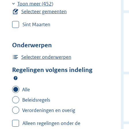
r
r
e
Toon meer (452)
w
w
r
Selecteer gemeenten
i
i
w
j
j
Sint Maarten
i
d
d
j
e
e
d
Onderwerpen
r
r
e
f
f
r
Selecteer onderwerpen
i
i
f
Regelingen volgens indeling
l
l
i
t
t
l
e
e
t
Alle
r
r
e
Beleidsregels
:
:
r
'
'
Verordeningen en overig
:
s
s
A
Alleen regelingen onder de
-
-
a