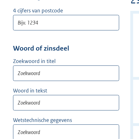
w
i
4 cijfers van postcode
j
d
e
r
Woord of zinsdeel
Zoekwoord in titel
Woord in tekst
Wetstechnische gegevens