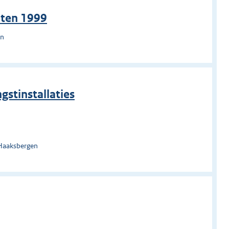
nten 1999
en
gstinstallaties
 Haaksbergen