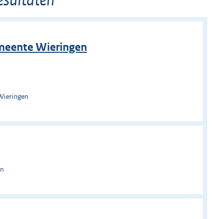
emeente Wieringen
Wieringen
en