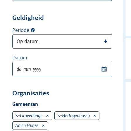
Geldigheid
Periode
Datum
Organisaties
Gemeenten
's-Gravenhage
V
's-Hertogenbosch
V
e
e
Aa en Hunze
V