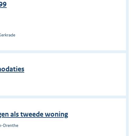
99
Kerkrade
modaties
gen als tweede woning
n-Drenthe