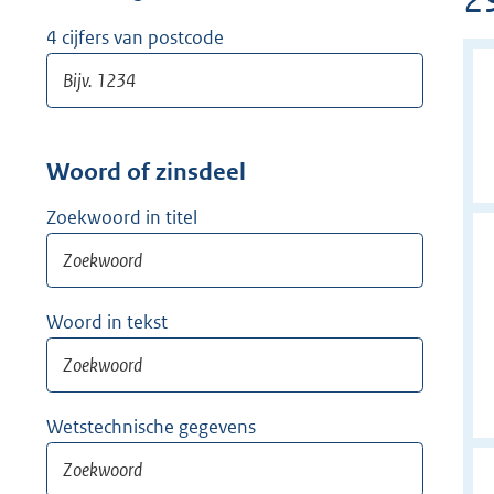
w
i
4 cijfers van postcode
j
d
e
r
Woord of zinsdeel
Zoekwoord in titel
Woord in tekst
Wetstechnische gegevens