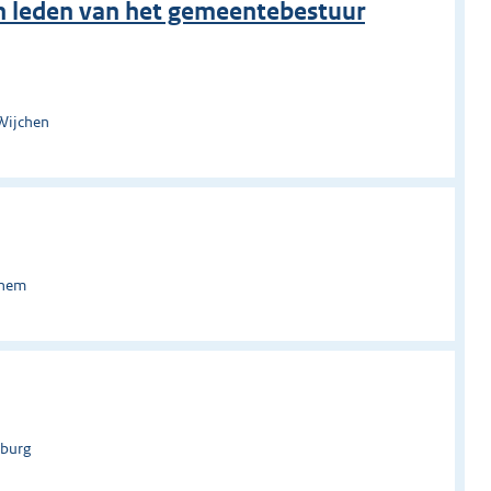
an leden van het gemeentebestuur
Wijchen
chem
lburg