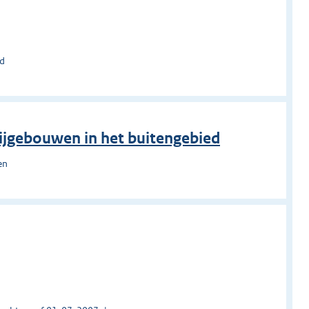
nd
bijgebouwen in het buitengebied
en