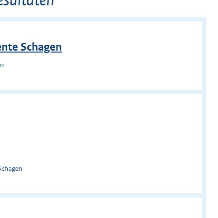
eente Schagen
en
Schagen