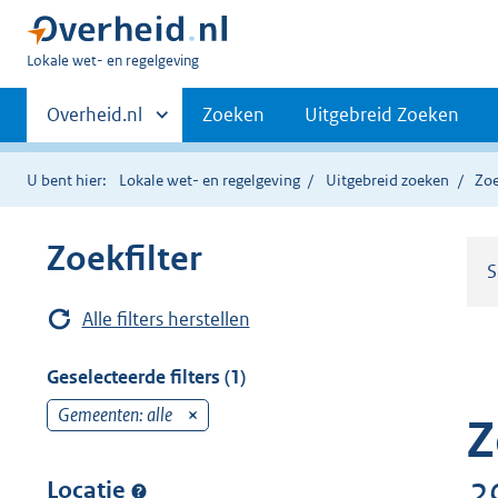
U
Lokale wet- en regelgeving
bent
Primaire
hier:
Andere
Overheid.nl
Zoeken
Uitgebreid Zoeken
sites
navigatie
binnen
U bent hier:
Lokale wet- en regelgeving
Uitgebreid zoeken
Zoe
Zoekfilter
S
Alle filters herstellen
Geselecteerde filters (1)
Gemeenten: alle
v
Z
e
r
2
Locatie