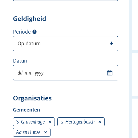
Geldigheid
Periode
Datum
Organisaties
Gemeenten
's-Gravenhage
V
's-Hertogenbosch
V
e
e
Aa en Hunze
V