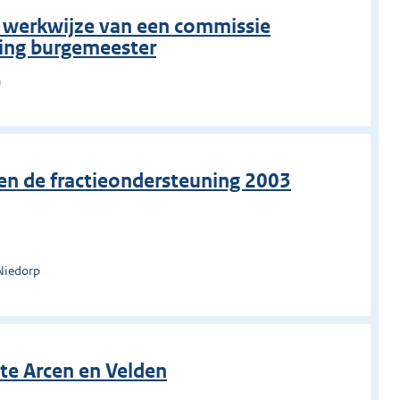
n werkwijze van een commissie
ing burgemeester
m
 en de fractieondersteuning 2003
Niedorp
e Arcen en Velden