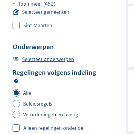
r
r
e
Toon meer (452)
w
w
r
Selecteer gemeenten
i
i
w
j
j
Sint Maarten
i
d
d
j
e
e
d
Onderwerpen
r
r
e
f
f
r
Selecteer onderwerpen
i
i
f
Regelingen volgens indeling
l
l
i
t
t
l
e
e
t
Alle
r
r
e
Beleidsregels
:
:
r
'
'
Verordeningen en overig
:
s
s
A
Alleen regelingen onder de
-
-
a