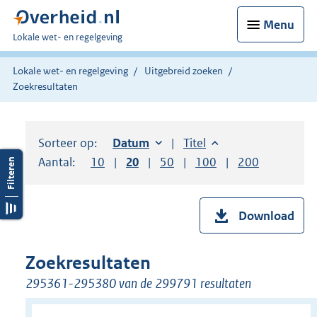
Menu
U
Lokale wet- en regelgeving
bent
hier:
Lokale wet- en regelgeving
Uitgebreid zoeken
Zoekresultaten
Sorteer op:
Sorteer op:
Datum
oplopend
Sorteer op:
Titel
oplopend
Aantal:
Toon
10
resultaten per pagina
Toon
20
resultaten per pagina
Toon
50
resultaten per pagina
Toon
100
resultaten per pag
Toon
200
resultaten
Download
Zoekresultaten
295361-295380 van de 299791 resultaten