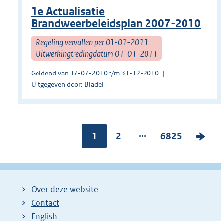
1e Actualisatie
Brandweerbeleidsplan 2007-2010
Regeling vervallen per 01-01-2011
Uitwerkingtredingdatum 01-01-2011
Geldend van 17-07-2010 t/m 31-12-2010
Uitgegeven door: Bladel
...
Pagina:
1
P
2
P
6825
V
a
a
o
g
g
l
i
i
g
Over deze website
n
n
e
Contact
a
a
n
English