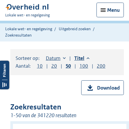
Menu
U
Lokale wet- en regelgeving
bent
hier:
Lokale wet- en regelgeving
Uitgebreid zoeken
Zoekresultaten
Sorteer op:
Sorteer op:
Datum
aflopend
Sorteer op:
Titel
aflopend
Aantal:
Toon
10
resultaten per pagina
Toon
20
resultaten per pagina
Toon
50
resultaten per pagina
Toon
100
resultaten per pag
Toon
200
resultaten
Download
Zoekresultaten
1-50 van de 341220 resultaten