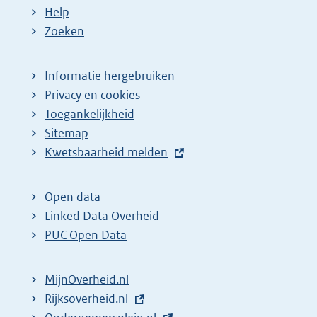
:
:
d
Help
e
Zoeken
p
a
Informatie hergebruiken
g
Privacy en cookies
i
Toegankelijkheid
n
Sitemap
E
Kwetsbaarheid melden
a
x
z
t
o
Open data
e
Linked Data Overheid
e
r
PUC Open Data
k
n
r
e
MijnOverheid.nl
e
l
E
Rijksoverheid.nl
s
i