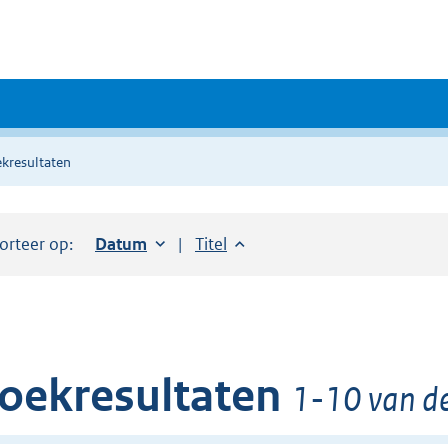
kresultaten
orteer op:
Sorteer op:
Datum
oplopend
Sorteer op:
Titel
oplopend
oekresultaten
1-10 van d