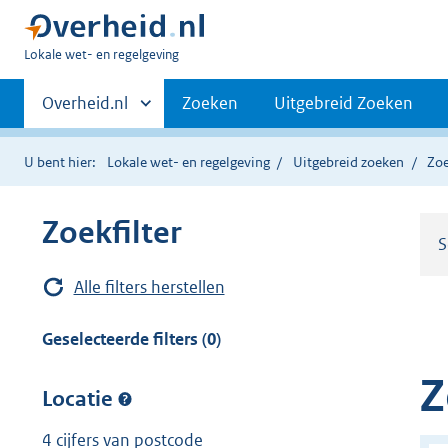
U
Lokale wet- en regelgeving
bent
Primaire
hier:
Andere
Overheid.nl
Zoeken
Uitgebreid Zoeken
sites
navigatie
binnen
U bent hier:
Lokale wet- en regelgeving
Uitgebreid zoeken
Zoe
Zoekfilter
S
Alle filters herstellen
Geselecteerde filters (0)
Z
Locatie
4 cijfers van postcode