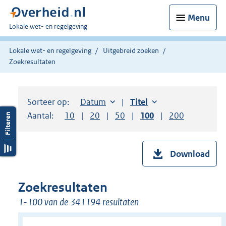
Menu
U
Lokale wet- en regelgeving
bent
hier:
Lokale wet- en regelgeving
Uitgebreid zoeken
Zoekresultaten
Sorteer op:
Sorteer op:
Datum
aflopend
Sorteer op:
Titel
oplopend
Aantal:
Toon
10
resultaten per pagina
Toon
20
resultaten per pagina
Toon
50
resultaten per pagina
Toon
100
resultaten per pag
Toon
200
resultaten
Download
Zoekresultaten
1-100 van de 341194 resultaten