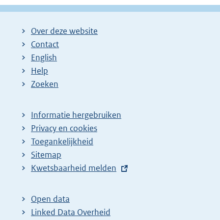
g
g
l
i
i
g
Over deze website
n
n
e
Contact
a
a
n
English
:
:
d
Help
e
Zoeken
p
a
Informatie hergebruiken
g
Privacy en cookies
i
Toegankelijkheid
n
Sitemap
E
Kwetsbaarheid melden
a
x
z
t
o
Open data
e
Linked Data Overheid
e