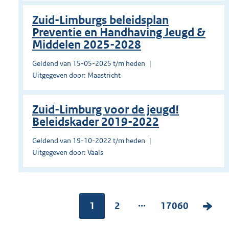
Zuid-Limburgs beleidsplan
Preventie en Handhaving Jeugd &
Middelen 2025-2028
Geldend van 15-05-2025 t/m heden
Uitgegeven door: Maastricht
Zuid-Limburg voor de jeugd!
Beleidskader 2019-2022
Geldend van 19-10-2022 t/m heden
Uitgegeven door: Vaals
...
Pagina:
1
P
2
P
17060
V
a
a
o