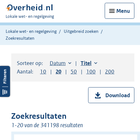
Menu
U
Lokale wet- en regelgeving
bent
hier:
Lokale wet- en regelgeving
Uitgebreid zoeken
Zoekresultaten
Sorteer op:
Sorteer op:
Datum
aflopend
Sorteer op:
Titel
oplopend
Aantal:
Toon
10
resultaten per pagina
Toon
20
resultaten per pagina
Toon
50
resultaten per pagina
Toon
100
resultaten per pag
Toon
200
resultaten
Download
Zoekresultaten
1-20 van de 341198 resultaten