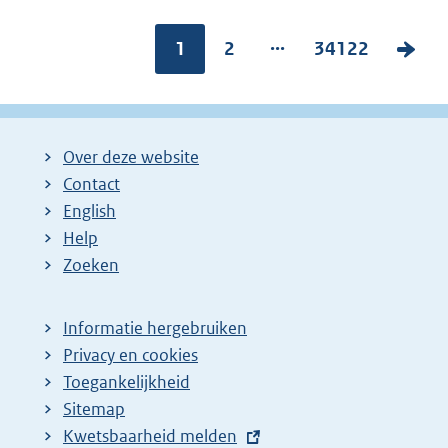
...
Pagina:
1
P
2
P
34122
V
a
a
o
g
g
l
i
i
g
Over deze website
n
n
e
Contact
a
a
n
English
:
:
d
Help
e
Zoeken
p
a
Informatie hergebruiken
g
Privacy en cookies
i
Toegankelijkheid
n
Sitemap
E
Kwetsbaarheid melden
a