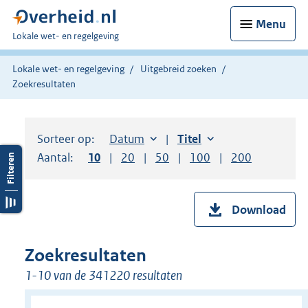
Menu
U
Lokale wet- en regelgeving
bent
hier:
Lokale wet- en regelgeving
Uitgebreid zoeken
Zoekresultaten
Sorteer op:
Sorteer op:
Datum
aflopend
Sorteer op:
Titel
oplopend
Aantal:
Toon
10
resultaten per pagina
Toon
20
resultaten per pagina
Toon
50
resultaten per pagina
Toon
100
resultaten per pag
Toon
200
resultaten
Download
Zoekresultaten
1-10 van de 341220 resultaten