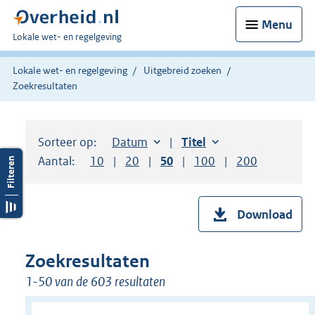
Menu
U
Lokale wet- en regelgeving
bent
hier:
Lokale wet- en regelgeving
Uitgebreid zoeken
Zoekresultaten
Sorteer op:
Sorteer op:
Datum
aflopend
Sorteer op:
Titel
oplopend
Aantal:
Toon
10
resultaten per pagina
Toon
20
resultaten per pagina
Toon
50
resultaten per pagina
Toon
100
resultaten per pag
Toon
200
resultaten
Download
Zoekresultaten
1-50 van de 603 resultaten