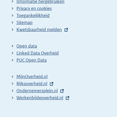
Informatie hergebruiken
g
Privacy en cookies
i
Toegankelijkheid
n
Sitemap
E
Kwetsbaarheid melden
a
x
z
t
o
Open data
e
Linked Data Overheid
e
r
PUC Open Data
k
n
r
e
MijnOverheid.nl
e
l
E
Rijksoverheid.nl
s
i
x
E
Ondernemersplein.nl
u
n
t
x
E
Werkenbijdeoverheid.nl
k
l
e
t
x
:
t
r
e
t
a