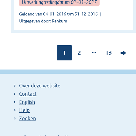
Uitwerkingtredingdatum 01-01-2017
Geldend van 04-01-2016 t/m 31-12-2016
Uitgegeven door: Renkum
...
Pagina:
1
P
2
P
13
V
a
a
o
g
g
l
i
i
g
Over deze website
n
n
e
Contact
a
a
n
English
:
:
d
Help
e
Zoeken
p
a