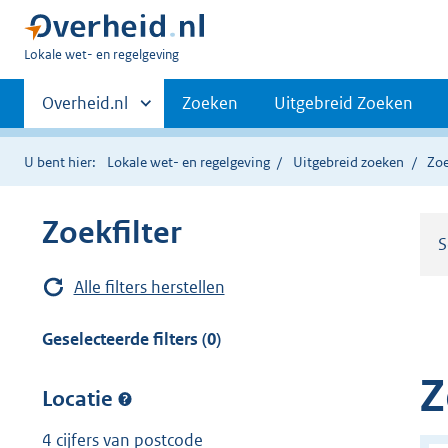
U
Lokale wet- en regelgeving
bent
Primaire
hier:
Andere
Overheid.nl
Zoeken
Uitgebreid Zoeken
sites
navigatie
binnen
U bent hier:
Lokale wet- en regelgeving
Uitgebreid zoeken
Zoe
Zoekfilter
S
Alle filters herstellen
Geselecteerde filters (0)
Z
Locatie
4 cijfers van postcode