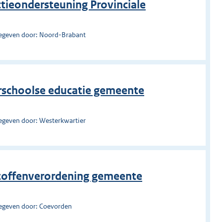
ctieondersteuning Provinciale
egeven door: Noord-Brabant
rschoolse educatie gemeente
egeven door: Westerkwartier
stoffenverordening gemeente
egeven door: Coevorden