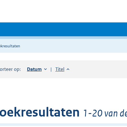
kresultaten
orteer op:
Sorteer op:
Datum
oplopend
Sorteer op:
Titel
oplopend
oekresultaten
1-20 van d