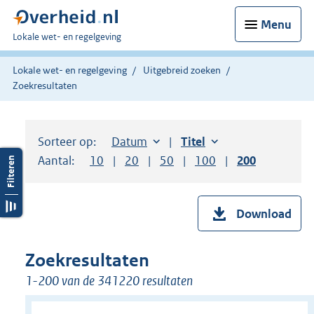
Menu
U
Lokale wet- en regelgeving
bent
hier:
Lokale wet- en regelgeving
Uitgebreid zoeken
Zoekresultaten
Sorteer op:
Sorteer op:
Datum
aflopend
Sorteer op:
Titel
oplopend
Aantal:
Toon
10
resultaten per pagina
Toon
20
resultaten per pagina
Toon
50
resultaten per pagina
Toon
100
resultaten per pag
Toon
200
resultaten
Download
Zoekresultaten
1-200 van de 341220 resultaten