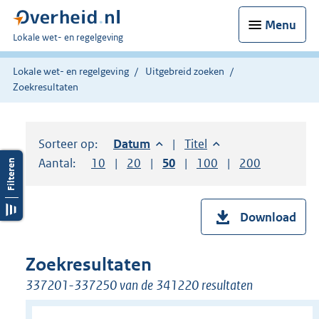
Menu
U
Lokale wet- en regelgeving
bent
hier:
Lokale wet- en regelgeving
Uitgebreid zoeken
Zoekresultaten
Sorteer op:
Sorteer op:
Datum
aflopend
Sorteer op:
Titel
oplopend
Aantal:
Toon
10
resultaten per pagina
Toon
20
resultaten per pagina
Toon
50
resultaten per pagina
Toon
100
resultaten per pag
Toon
200
resultaten
Download
Zoekresultaten
337201-337250 van de 341220 resultaten