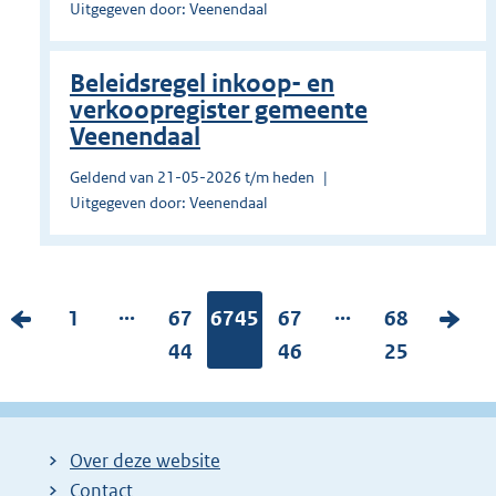
Uitgegeven door: Veenendaal
Beleidsregel inkoop- en
verkoopregister gemeente
Veenendaal
Geldend van 21-05-2026 t/m heden
Uitgegeven door: Veenendaal
...
...
V
P
1
P
67
Pagina:
6745
P
67
P
68
V
o
a
a
44
a
46
a
25
o
r
g
g
g
g
l
i
i
i
i
i
g
g
n
n
n
n
e
Over deze website
e
a
a
a
a
n
Contact