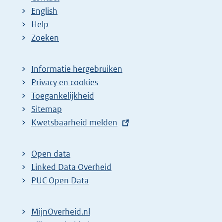
p
:
:
:
:
d
English
a
e
Help
Zoeken
g
p
i
a
n
g
Informatie hergebruiken
Privacy en cookies
a
i
Toegankelijkheid
z
n
Sitemap
o
a
E
Kwetsbaarheid melden
e
z
x
k
o
t
Open data
r
e
e
Linked Data Overheid
e
k
r
PUC Open Data
s
r
n
u
e
e
MijnOverheid.nl
l
l
s